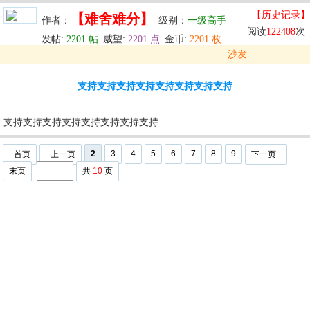
【历史记录】
【难舍难分】
作者：
级别：
一级高手
阅读
122408
次
发帖:
2201 帖
威望:
2201 点
金币:
2201 枚
沙发
发表于: 2024-05-30 00:25
支持支持支持支持支持支持支持支持
u
回复
u
编辑
u
支持支持支持支持支持支持支持支持
2
3
4
5
6
7
8
9
首页
上一页
下一页
末页
共
10
页