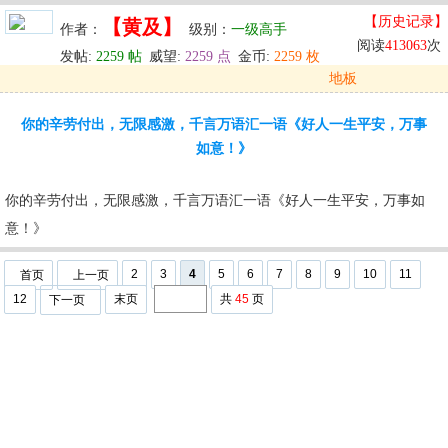
【历史记录】
【黄及】
作者：
级别：
一级高手
阅读
413063
次
发帖:
2259 帖
威望:
2259 点
金币:
2259 枚
地板
发表于: 2024-05-30 11:19
你的辛劳付出，无限感激，千言万语汇一语《好人一生平安，万事
u
回复
u
编辑
u
如意！》
你的辛劳付出，无限感激，千言万语汇一语《好人一生平安，万事如
意！》
2
3
4
5
6
7
8
9
10
11
首页
上一页
12
末页
共
45
页
下一页