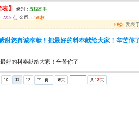
老表】
级别：
五级高手
:
2259 点
金币:
2259 枚
10楼
发表于: 
感谢您真诚奉献！把最好的料奉献给大家！辛苦你
把最好的料奉献给大家！辛苦你了
10
11
12
末页
共
13
页
下一页