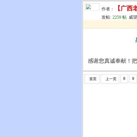
【广西
作者：
发帖:
2259 帖
威望
u
回复
u
编辑
u
感谢您真诚奉献！
8
9
首页
上一页