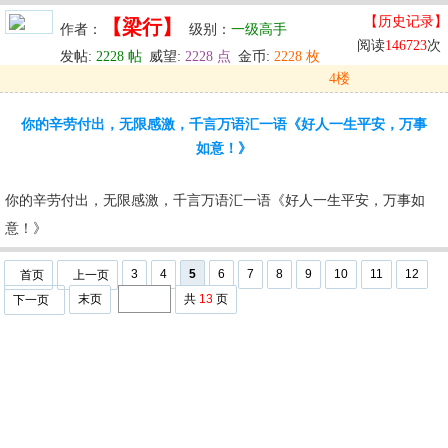
【历史记录】
【梁行】
作者：
级别：
一级高手
阅读
146723
次
发帖:
2228 帖
威望:
2228 点
金币:
2228 枚
4楼
发表于: 2024-05-30 00:31
你的辛劳付出，无限感激，千言万语汇一语《好人一生平安，万事
u
回复
u
编辑
u
如意！》
你的辛劳付出，无限感激，千言万语汇一语《好人一生平安，万事如
意！》
3
4
5
6
7
8
9
10
11
12
首页
上一页
末页
共
13
页
下一页