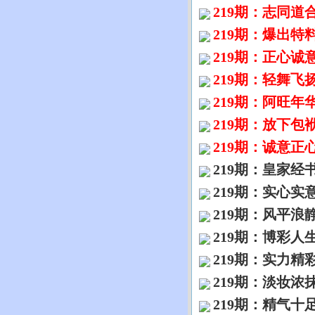
219期：志同道
219期：爆出特
219期：正心诚
219期：轻舞飞
219期：阿旺年
219期：放下包
219期：诚意正
219期：皇家经
219期：实心实
219期：风平浪
219期：博彩人
219期：实力精
219期：淡妆浓
219期：精气十