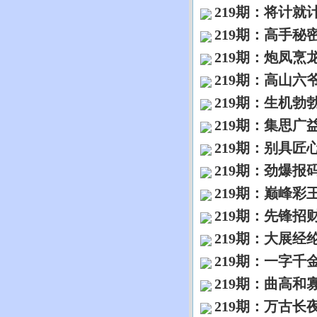
219期：将计就
219期：高手秘
219期：炮凤烹
219期：高山六
219期：生机勃
219期：集思广
219期：别具匠
219期：劲爆报
219期：巅峰彩
219期：先锋招
219期：大展经
219期：一字千
219期：曲高和
219期：万古长