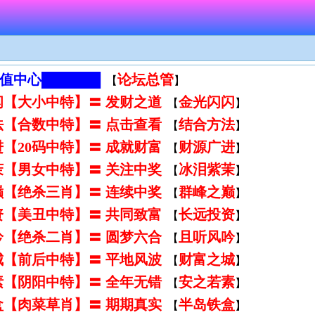
值中心██████
论坛总管
【
】
闪【大小中特】〓 发财之道
金光闪闪
【
】
法【合数中特】〓 点击查看
结合方法
【
】
进【20码中特】〓 成就财富
财源广进
【
】
茉【男女中特】〓 关注中奖
冰泪紫茉
【
】
巅【绝杀三肖】〓 连续中奖
群峰之巅
【
】
资【美丑中特】〓 共同致富
长远投资
【
】
吟【绝杀二肖】〓 圆梦六合
且听风吟
【
】
城【前后中特】〓 平地风波
财富之城
【
】
素【阴阳中特】〓 全年无错
安之若素
【
】
盒【肉菜草肖】〓 期期真实
半岛铁盒
【
】