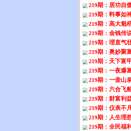
219期：居功自
219期：料事如
219期：高大魁
219期：金钱传
219期：理直气
219期：奥妙聚
219期：天下富
219期：一夜爆
219期：一壶山
219期：六合飞
219期：财富利
219期：仪表不
219期：人生理
219期：全民福