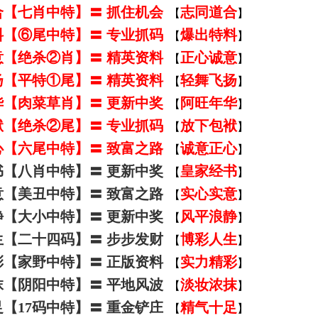
合【七肖中特】〓 抓住机会
志同道合
【
】
料【⑥尾中特】〓 专业抓码
爆出特料
【
】
意【绝杀②肖】〓 精英资料
正心诚意
【
】
扬【平特①尾】〓 精英资料
轻舞飞扬
【
】
华【肉菜草肖】〓 更新中奖
阿旺年华
【
】
袱【绝杀②尾】〓 专业抓码
放下包袱
【
】
心【六尾中特】〓 致富之路
诚意正心
【
】
书【八肖中特】〓 更新中奖
皇家经书
【
】
意【美丑中特】〓 致富之路
实心实意
【
】
静【大小中特】〓 更新中奖
风平浪静
【
】
生【二十四码】〓 步步发财
博彩人生
【
】
彩【家野中特】〓 正版资料
实力精彩
【
】
抹【阴阳中特】〓 平地风波
淡妆浓抹
【
】
足【17码中特】〓 重金铲庄
精气十足
【
】