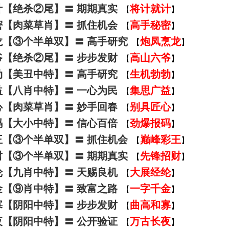
计【绝杀②尾】〓 期期真实
将计就计
【
】
密【肉菜草肖】〓 抓住机会
高手秘密
【
】
龙【③个半单双】〓 高手研究
炮凤烹龙
【
】
爷【绝杀②尾】〓 步步发财
高山六爷
【
】
勃【美丑中特】〓 高手研究
生机勃勃
【
】
益【八肖中特】〓 一心为民
集思广益
【
】
心【肉菜草肖】〓 妙手回春
别具匠心
【
】
码【大小中特】〓 信心百倍
劲爆报码
【
】
王【③个半单双】〓 抓住机会
巅峰彩王
【
】
财【③个半单双】〓 期期真实
先锋招财
【
】
纶【九肖中特】〓 天赐良机
大展经纶
【
】
金【⑨肖中特】〓 致富之路
一字千金
【
】
寡【阴阳中特】〓 步步发财
曲高和寡
【
】
夜【阴阳中特】〓 公开验证
万古长夜
【
】