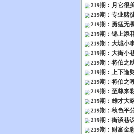
219期：月它很
219期：专业赌
219期：勇猛无
219期：锦上添
219期：大城小
219期：大街小
219期：将伯之
219期：上下逢
219期：将伯之
219期：至尊来
219期：雄才大
219期：秋色平
219期：街谈巷
219期：财富金