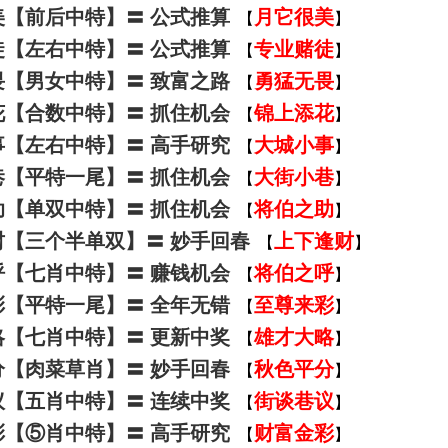
美【前后中特】〓 公式推算
月它很美
【
】
徒【左右中特】〓 公式推算
专业赌徒
【
】
畏【男女中特】〓 致富之路
勇猛无畏
【
】
花【合数中特】〓 抓住机会
锦上添花
【
】
事【左右中特】〓 高手研究
大城小事
【
】
巷【平特一尾】〓 抓住机会
大街小巷
【
】
助【单双中特】〓 抓住机会
将伯之助
【
】
财【三个半单双】〓 妙手回春
上下逢财
【
】
呼【七肖中特】〓 赚钱机会
将伯之呼
【
】
彩【平特一尾】〓 全年无错
至尊来彩
【
】
略【七肖中特】〓 更新中奖
雄才大略
【
】
分【肉菜草肖】〓 妙手回春
秋色平分
【
】
议【五肖中特】〓 连续中奖
街谈巷议
【
】
彩【⑤肖中特】〓 高手研究
财富金彩
【
】