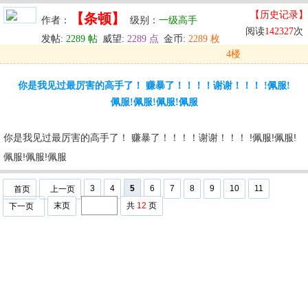
【历史记录】
【条顿】
作者：
级别：
一级高手
阅读
142327
次
发帖:
2289 帖
威望:
2289 点
金币:
2289 枚
4楼
发表于: 2024-05-30 00:37
你是我见过最厉害的高手了！ 赚暴了！！！！谢谢！！！ !佩服!
u
回复
u
编辑
u
佩服!佩服!佩服!佩服
你是我见过最厉害的高手了！ 赚暴了！！！！谢谢！！！ !佩服!佩服!
佩服!佩服!佩服
3
4
5
6
7
8
9
10
11
首页
上一页
末页
共
12
页
下一页