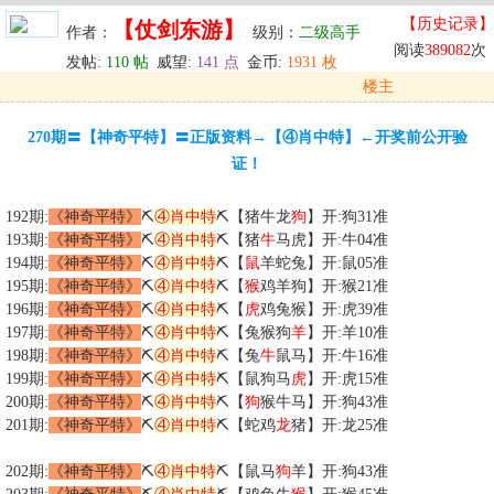
【历史记录】
【仗剑东游】
作者：
级别：
二级高手
阅读
389082
次
发帖:
110 帖
威望:
141 点
金币:
1931 枚
楼主
发表于: 2024-05-30 11:04
270期〓【神奇平特】〓正版资料→【④肖中特】←开奖前公开验
u
回复
u
编辑
u
证！
192期:
《神奇平特》
⛏
④肖中特
⛏【猪牛龙
狗
】开:狗31准
193期:
《神奇平特》
⛏
④肖中特
⛏【猪
牛
马虎】开:牛04准
194期:
《神奇平特》
⛏
④肖中特
⛏【
鼠
羊蛇兔】开:鼠05准
195期:
《神奇平特》
⛏
④肖中特
⛏【
猴
鸡羊狗】开:猴21准
196期:
《神奇平特》
⛏
④肖中特
⛏【
虎
鸡兔猴】开:虎39准
197期:
《神奇平特》
⛏
④肖中特
⛏【兔猴狗
羊
】开:羊10准
198期:
《神奇平特》
⛏
④肖中特
⛏【兔
牛
鼠马】开:牛16准
199期:
《神奇平特》
⛏
④肖中特
⛏【鼠狗马
虎
】开:虎15准
200期:
《神奇平特》
⛏
④肖中特
⛏【
狗
猴牛马】开:狗43准
201期:
《神奇平特》
⛏
④肖中特
⛏【蛇鸡
龙
猪】开:龙25准
202期:
《神奇平特》
⛏
④肖中特
⛏【鼠马
狗
羊】开:狗43准