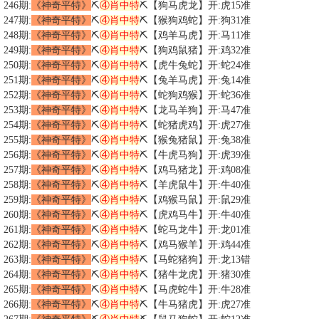
246期:
《神奇平特》
⛏
④肖中特
⛏【狗马虎龙】开:虎15准
247期:
《神奇平特》
⛏
④肖中特
⛏【猴狗鸡蛇】开:狗31准
248期:
《神奇平特》
⛏
④肖中特
⛏【鸡羊马虎】开:马11准
249期:
《神奇平特》
⛏
④肖中特
⛏【狗鸡鼠猪】开:鸡32准
250期:
《神奇平特》
⛏
④肖中特
⛏【虎牛兔蛇】开:蛇24准
251期:
《神奇平特》
⛏
④肖中特
⛏【兔羊马虎】开:兔14准
252期:
《神奇平特》
⛏
④肖中特
⛏【蛇狗鸡猴】开:蛇36准
253期:
《神奇平特》
⛏
④肖中特
⛏【龙马羊狗】开:马47准
254期:
《神奇平特》
⛏
④肖中特
⛏【蛇猪虎鸡】开:虎27准
255期:
《神奇平特》
⛏
④肖中特
⛏【猴兔猪鼠】开:兔38准
256期:
《神奇平特》
⛏
④肖中特
⛏【牛虎马狗】开:虎39准
257期:
《神奇平特》
⛏
④肖中特
⛏【鸡马猪龙】开:鸡08准
258期:
《神奇平特》
⛏
④肖中特
⛏【羊虎鼠牛】开:牛40准
259期:
《神奇平特》
⛏
④肖中特
⛏【鸡猴马鼠】开:鼠29准
260期:
《神奇平特》
⛏
④肖中特
⛏【虎鸡马牛】开:牛40准
261期:
《神奇平特》
⛏
④肖中特
⛏【蛇马龙牛】开:龙01准
262期:
《神奇平特》
⛏
④肖中特
⛏
【鸡马猴羊】开:鸡44准
263期:
《神奇平特》
⛏
④肖中特
⛏【马蛇猪狗】开:龙13错
264期:
《神奇平特》
⛏
④肖中特
⛏【猪牛龙虎】开:猪30准
265期:
《神奇平特》
⛏
④肖中特
⛏【马虎蛇牛】开:牛28准
266期:
《神奇平特》
⛏
④肖中特
⛏【牛马猪虎】开:虎27准